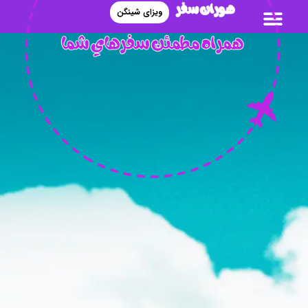
ویزای شینگن