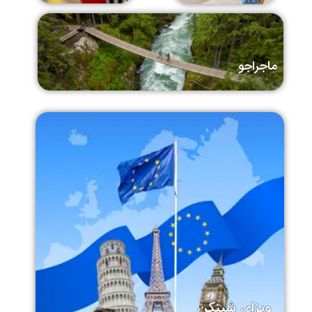
ماجراجو
ویزای شینگن