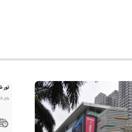
تور ش
بازار ا