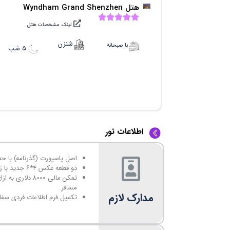
هتل Wyndham Grand Shenzhen
لینک مشخصات هتل
شنزن
با صبحانه
۵ شب
اطلاعات تور
اصل پاسپورت (گذرنامه) با حداقل ۷ ماه اعتبار و ۳ ب
دو قطعه عکس ۴*۶ جدید با زمینه سفید و پوشش ۷۰ درصد چهره.
تمکن مالی ۸۰۰۰ 
مسافر.
مدارک لازم
تکمیل فرم اطلاعات فردی سف