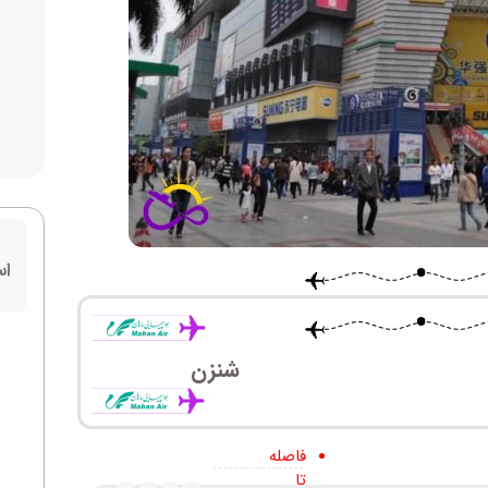
اس
شنزن
فاصله
تا