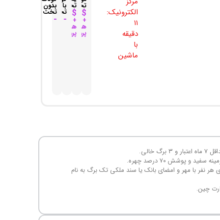
مرکز
تخته
تخته
با
بدون
الکترونیک:
۱۱۳۸$
۱۹۴۴$
تخت
تخت
-
-
+
+
۱۱
هزینه
هزینه
دقیقه
پرواز
پرواز
با
ماشین
رگ خالی.
دلاری به ازای هر نفر با مهر و امضای بانک یا سند ملکی تک برگ به نام
ارت چین.