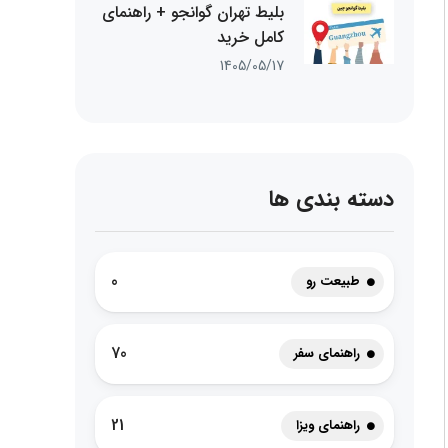
بلیط تهران گوانجو + راهنمای
کامل خرید
1405/05/17
دسته بندی ها
0
طبیعت رو
70
راهنمای سفر
21
راهنمای ویزا