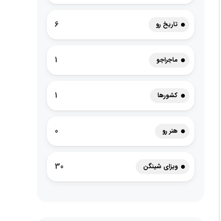
6
تاریخ رو
1
ماجراجو
1
کشورها
0
هنر رو
30
ویزای شینگن