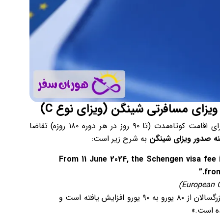
(ویزا نوع C) که متقاضیان برای اقامت کوتاه‌مدت (تا ۹۰ روز در هر دوره ۱۸۰ روزه) تقاضا
ه صدور ویزای شینگن
به شرح زیر است:
“From 11 June 2024, the Schengen visa fee
from
)
European 
«از تاریخ ۱۱ ژوئن ۲۰۲۴، هزینه ویزای شینگن برای بزرگسالان از ۸۰ یورو به ۹۰ یورو افزایش یافته است و