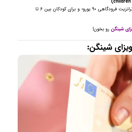
(children
«هزینه ویزا – نرخ کامل … ویزای شینگن و ویزای ترانزیت فرودگاهی ۹۰ یورو؛ و برای کودکان بین ۶ تا
یزای شینگن
رو بخون!
 ویزای شینگن: