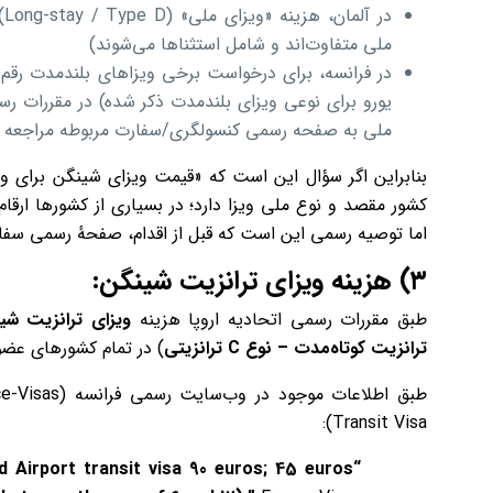
در آلمان، هزینه «ویزای ملی» (Long-stay / Type D) برای بزرگسالان
ملی متفاوت‌اند و شامل استثناها می‌شوند)
یورو برای نوعی ویزای بلندمدت ذکر شده) در مقررات 
ملی به صفحه رسمی کنسولگری/سفارت مربوطه مراجعه ک
بنابراین اگر سؤال این است که «قیمت ویزای شینگن برای 
کشور مقصد و نوع ملی ویزا دارد؛ در بسیاری از کشورها ارقا
اما توصیه رسمی این است که قبل از اقدام، صفحهٔ رسمی سفا
۳) هزینه ویزای ترانزیت شینگن:
طبق مقررات رسمی اتحادیه اروپا هزینه
ویزای ترانزیت شی
ترانزیت کوتاه‌مدت
–
نوع
C
ترانزیتی
) در تمام کشورهای ع
Transit Visa):
d Airport transit visa 90 euros; 45 euros