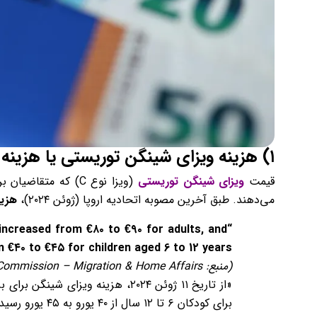
۱) هزینه ویزای شینگن توریستی یا هزینه ویزای مسافرتی شینگن (ویزای نوع C)
قیمت
ویزای شینگن توریستی
می‌دهند. طبق آخرین مصوبه اتحادیه اروپا (ژوئن ۲۰۲۴)،
هزین
 increased from €۸۰ to €۹۰ for adults, and
 €۴۰ to €۴۵ for children aged 6 to 12 years.”
(
منبع
:
Commission – Migration & Home Affairs
برای کودکان ۶ تا ۱۲ سال از ۴۰ یورو به ۴۵ یورو رسیده است.»