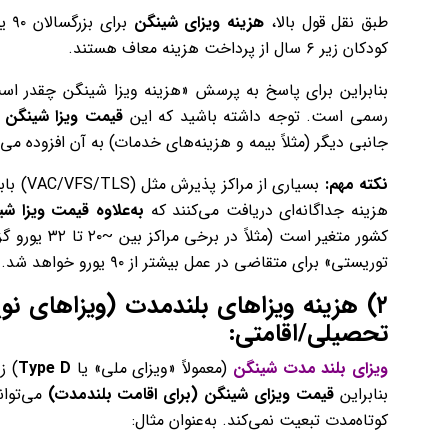
طبق نقل قول بالا،
هزینه ویزای شینگن
کودکان زیر ۶ سال از پرداخت هزینه معاف هستند.
بنابراین برای پاسخ به پرسش «هزینه ویزا شینگن چقدر اس
رسمی است. توجه داشته باشید که این
قیمت ویزا شینگن ار
جانبی دیگر (مثلاً بیمه و هزینه‌های خدمات) به آن افزوده می‌
نکته مهم:
بسیاری 
هزینه جداگانه‌ای دریافت می‌کنند که
به‌علاوه قیمت ویزا ش
کشور متغیر ا
توریستی
» برای متقاضی در عمل بیشتر از ۹۰ یورو خواهد شد.
۲)
هزینه ویزاهای بلندمدت (ویزاهای نو
تحصیلی/اقامتی:
ویزای بلند مدت شینگن
(معمولاً «ویزای ملی» یا
Type D
) ز
بنابراین
قیمت ویزای شینگن (برای اقامت بلندمدت)
می‌توان
کوتاه‌مدت تبعیت نمی‌کند. به‌عنوان مثال: