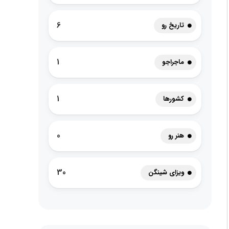
6
تاریخ رو
1
ماجراجو
1
کشورها
0
هنر رو
30
ویزای شینگن