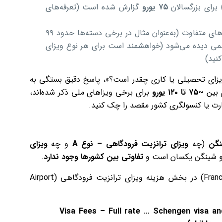
۷۵
یورو
گزارش شده است (تعرفه‌های
در فرانسه، برای درخواست برخی ویزاهای بلندمدت رقم‌های متفاوت (به‌عنوان مثال در برخی دسته‌ها حدود ۹۹
رسمی دیده می‌شود (خواهشمند است برای هر نوع ویزای
نید)
ویزای تحصیلی یا کاری چقدر است؟»، پاسخ دقیق بستگی به
م بین
~
۷۵
تا
۱۲۰
یورو
برای برخی ویزاهای ملی ذکر شده‌اند،
رت یا کنسولگری کشور مقصد را چک کنید.
نگن
(چه
ویزای ترانزیت فرودگاهی
–
نوع
A
و چه
ویزای
ضو شینگن یکسان است و
تفاوتی بین کشورها وجود ندارد
.
طبق اطلاعات موجود در وب‌سایت رسمی فرانسه (France-Visas) در بخش هزینه ویزای ترانزیت فرودگاهی (Airport
“Visa Fees – Full rate … Schengen visa an