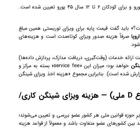
برای بزرگسالان ۹۰ یورو و برای کودکان ۶ تا ۱۲ سال ۴۵ یورو تعیین شده است.
ت؟» باید گفت قیمت پایه برای ویزای توریستی همین مبلغ
وپا
صرفاً هزینه صدور ویزای کوتاه‌مدت است و هزینه‌های
شود.
از مراکز پذیرش مثل (VAC/VFS/TLS) بابت ارائه خدمات (وقت‌گیری، دریافت مدارک، پردازش داده‌ها)
ینگن
خواهد بود؛ میزان این «service fee» بسته به مرکز و
ست (مثلاً در برخی مراکز بین ~۲۰ تا ۳۲ یورو گزارش شده است). بنابراین مجموع «هزینه اخذ ویزای شینگن
ع
D
ملی) —
هزینه ویزای شینگن کاری/
یرِ حوزه قوانین ملی هر کشور عضو بررسی و تعیین می‌شوند؛
د بین کشورهای عضو متفاوت باشد و معمولاً از قواعد هزینه